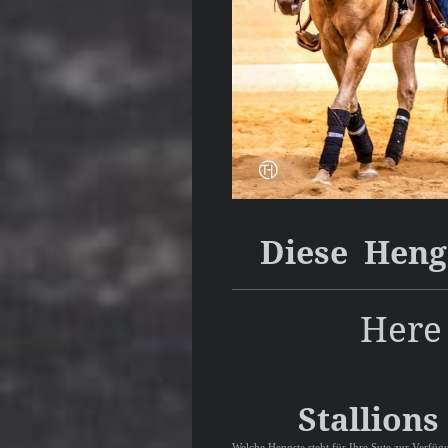
Diese Heng
Here 
Stallions
Welche Hengste steht für Ihre Sute zur Verfüg