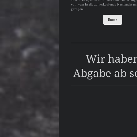
von wem ist die zu verkaufende Nachzucht und 
gezogen.
Button
Wir haben
Abgabe ab s