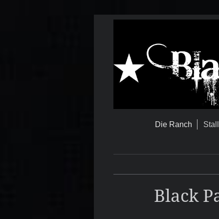
Die Ranch
Stal
Black P