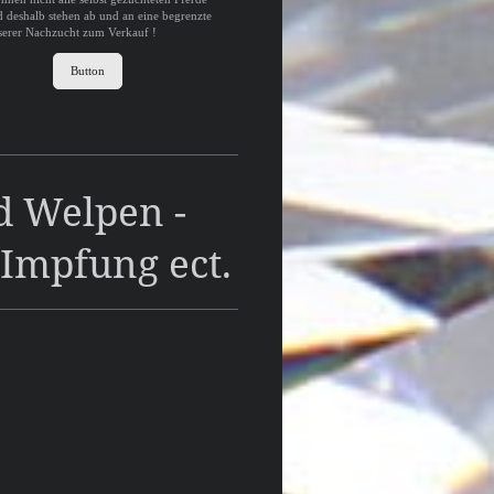
d deshalb stehen ab und an eine begrenzte
erer Nachzucht zum Verkauf !
Button
d Welpen -
Impfung ect.