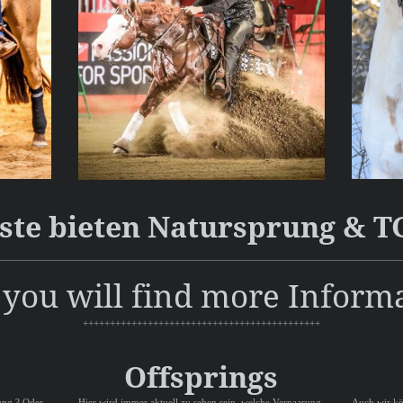
ste bieten Natursprung & T
you will find more Inform
++++++++++++++++++++++++++++++++++++++++++++
Offsprings
ung ? Oder
Hier wird immer aktuell zu sehen sein, welche Verpaarung
Auch wir kön