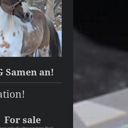
G Samen an!
ation!
For sale
nen nicht alle selbst gezüchteten Pferde