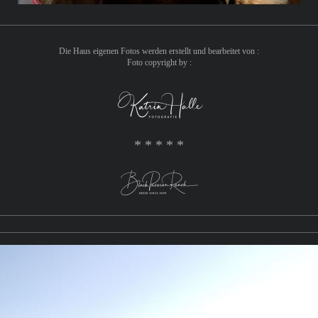
Die Haus eigenen Fotos werden erstellt und bearbeitet von :
Foto copyright by :
* * * * *