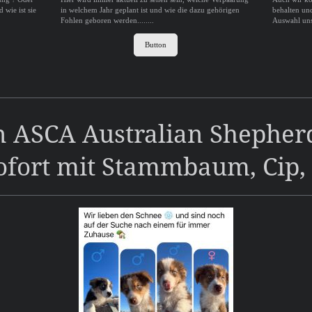
wie ist sie
in welchem Jahr geplant ist und wie die dazu gehörigen
behalten un
Fohlen geboren werden........
Auswahl uns
Button
 ASCA Australian Shepher
ofort mit Stammbaum, Cip, 